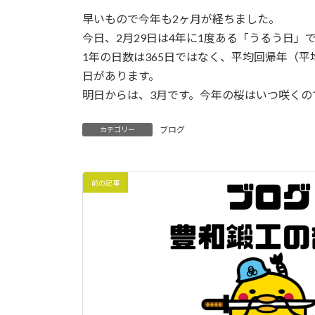
時
早いもので今年も2ヶ月が経ちました。
:
今日、2月29日は4年に1度ある「うるう日
1年の日数は365日ではなく、平均回帰年（平均
日があります。
明日からは、3月です。今年の桜はいつ咲くの
ブログ
カテゴリー
前の記事