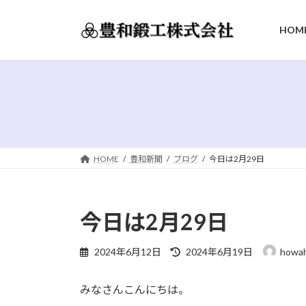
コ
ナ
ン
ビ
HOM
テ
ゲ
ン
ー
ツ
シ
へ
ョ
ス
ン
キ
に
ッ
移
プ
動
HOME
豊和新聞
ブログ
今日は2月29日
今日は2月29日
最
2024年6月12日
2024年6月19日
howa
終
更
みなさんこんにちは。
新
日