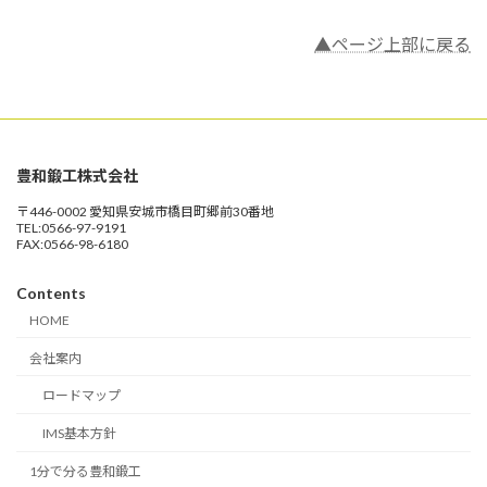
▲ページ上部に戻る
豊和鍛工株式会社
〒446-0002 愛知県安城市橋目町郷前30番地
TEL:0566-97-9191
FAX:0566-98-6180
Contents
HOME
会社案内
ロードマップ
IMS基本方針
1分で分る豊和鍛工